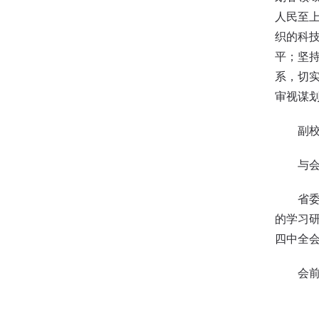
人民至
织的科
平；坚
系，切
审视谋
副
与
省
的学习
四中全
会